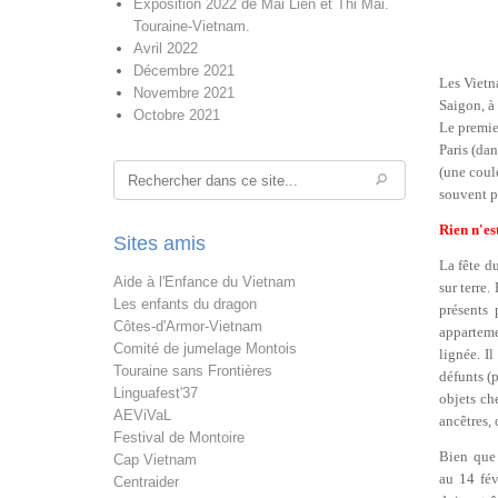
Exposition 2022 de Mai Lien et Thi Mai.
Touraine-Vietnam.
Avril 2022
Décembre 2021
Les Vietn
Novembre 2021
Saigon, à 
Octobre 2021
Le premie
Paris (da
Rechercher
(une coule
souvent p
Rien n'es
Sites amis
La fête d
Aide à l'Enfance du Vietnam
sur terre
Les enfants du dragon
présents
Côtes-d'Armor-Vietnam
appartemen
Comité de jumelage Montois
lignée. I
Touraine sans Frontières
défunts (p
Linguafest'37
objets ch
AEViVaL
ancêtres,
Festival de Montoire
Bien que 
Cap Vietnam
au 14 fév
Centraider