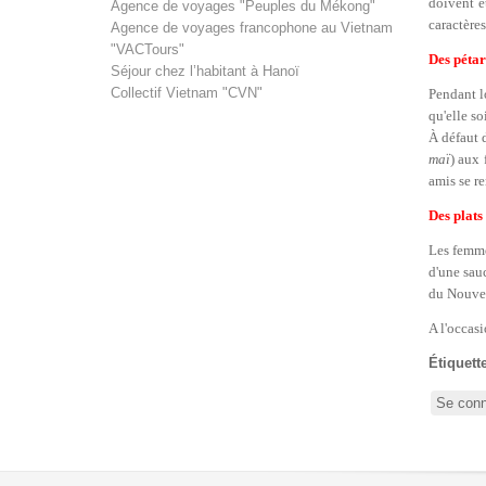
doivent ê
Agence de voyages "Peuples du Mékong"
caractères
Agence de voyages francophone au Vietnam
"VACTours"
Des pétar
Séjour chez l’habitant à Hanoï
Collectif Vietnam "CVN"
Pendant l
qu'elle s
À défaut d
maï
) aux 
amis se re
Des plats
Les femme
d'une sau
du Nouvel 
A l'occasi
Étiquett
Se conn