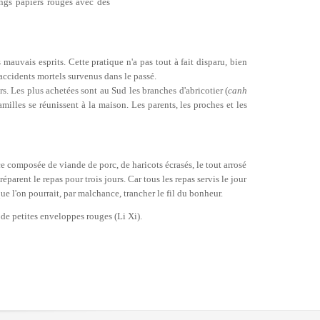
ongs papiers rouges avec des
mauvais esprits. Cette pratique n'a pas tout à fait disparu, bien
accidents mortels survenus dans le passé.
urs. Les plus achetées sont au Sud les branches d'abricotier (
canh
familles se réunissent à la maison. Les parents, les proches et les
ce composée de viande de porc, de haricots écrasés, le tout arrosé
éparent le repas pour trois jours. Car tous les repas servis le jour
ue l'on pourrait, par malchance, trancher le fil du bonheur.
s de petites enveloppes rouges (Li Xi).