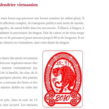
alendrier vietnamien
iés, mais beaucoup prennent une bonne semaine (et même plus). À
els affichent complet, les transports publics sont noirs de monde.
godes, du santal brûle dans les encensoirs. À Hanoi, à Saigon, à
admirer la procession du dragon. Fait de carton et de tissu rouge
ce et de puissance) peut mesurer jusqu'à 40 m de longueur. Il est
n chinois ou vietnamien, sans cette danse du dragon.
les âmes des morts reviennent
s doivent impérativement être
ue maison vietnamienne (ou
 de la famille, du clan, de la
 quelques photos des parents
es contenant des fruits et des
ne maison dédiée au culte des
uit pile, dans la nuit du 13
ux leur accueil. Les maisons