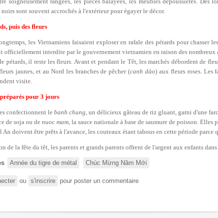
tre soigneusement rangées, les pièces balayées, les meubles dépoussiérés. Des l
 noirs sont souvent accrochés à l'extérieur pour égayer le décor.
ds, puis des fleurs
ongtemps, les Vietnamiens faisaient exploser en rafale des pétards pour chasser les 
oit officiellement interdite par le gouvernement vietnamien en raison des nombreux 
e pétards, il reste les fleurs. Avant et pendant le Têt, les marchés débordent de fle
fleurs jaunes, et au Nord les branches de pêcher (
canh dào
) aux fleurs roses. Les 
ndent visite.
 préparés pour 3 jours
s confectionnent le
banh chung
, un délicieux gâteau de riz gluant, garni d'une far
ce de soja ou de
nuoc mam
, la sauce nationale à base de saumure de poisson. Elles pr
An doivent être prêts à l'avance, les couteaux étant tabous en cette période parce q
on de la fête du têt, les parents et grands parents offrent de l'argent aux enfants dan
es
Année du tigre de métal
Chúc Mừng Năm Mới
ecter
ou
s'inscrire
pour poster un commentaire