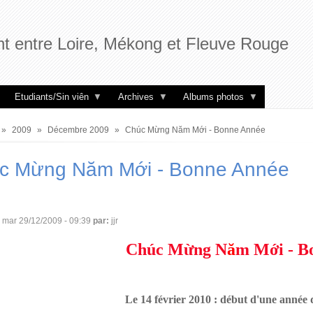
t entre Loire, Mékong et Fleuve Rouge
Etudiants/Sin viên
Archives
Albums photos
2009
Décembre 2009
Chúc Mừng Năm Mới - Bonne Année
ne
c Mừng Năm Mới - Bonne Année
mar 29/12/2009 - 09:39
par:
jjr
Chúc Mừng N
ă
m
Mới - B
Le 14 février 2010 : début d'une année 