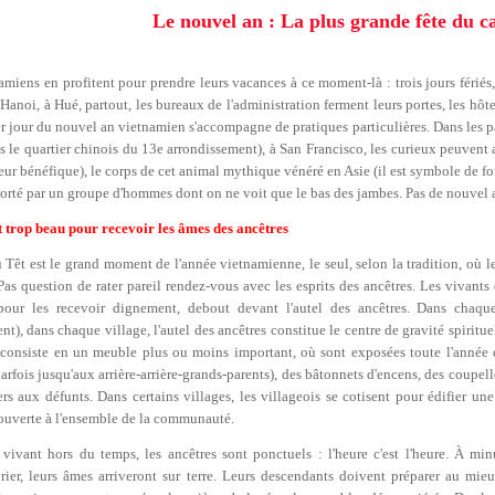
Le nouvel an : La plus grande fête du c
amiens en profitent pour prendre leurs vacances à ce moment-là : trois jours fér
Hanoi, à Hué, partout, les bureaux de l'administration ferment leurs portes, les hôt
r jour du nouvel an vietnamien s'accompagne de pratiques particulières. Dans les pa
ns le quartier chinois du 13e arrondissement), à San Francisco, les curieux peuvent 
ur bénéfique), le corps de cet animal mythique vénéré en Asie (il est symbole de for
orté par un groupe d'hommes dont on ne voit que le bas des jambes. Pas de nouvel a
t trop beau pour recevoir les âmes des ancêtres
u Têt est le grand moment de l'année vietnamienne, le seul, selon la tradition, où 
. Pas question de rater pareil rendez-vous avec les esprits des ancêtres. Les vivant
 pour les recevoir dignement, debout devant l'autel des ancêtres. Dans chaq
t), dans chaque village, l'autel des ancêtres constitue le centre de gravité spirituel
l consiste en un meuble plus ou moins important, où sont exposées toute l'année
arfois jusqu'aux arrière-arrière-grands-parents), des bâtonnets d'encens, des coupell
ers aux défunts. Dans certains villages, les villageois se cotisent pour édifier u
 ouverte à l'ensemble de la communauté.
vivant hors du temps, les ancêtres sont ponctuels : l'heure c'est l'heure. À min
rier, leurs âmes arriveront sur terre. Leurs descendants doivent préparer au mie