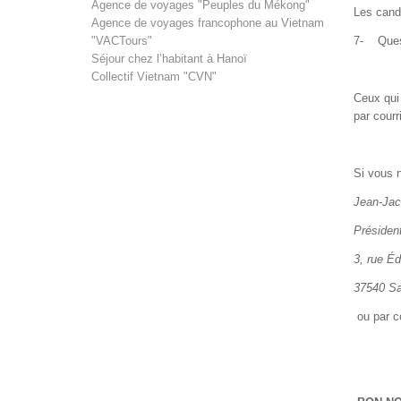
Agence de voyages "Peuples du Mékong"
Les candi
Agence de voyages francophone au Vietnam
"VACTours"
7- Quest
Séjour chez l’habitant à Hanoï
Collectif Vietnam "CVN"
Ceux qui
par courr
Si vous n
Jean-Jac
Président
3, rue É
37540 Sai
ou par c