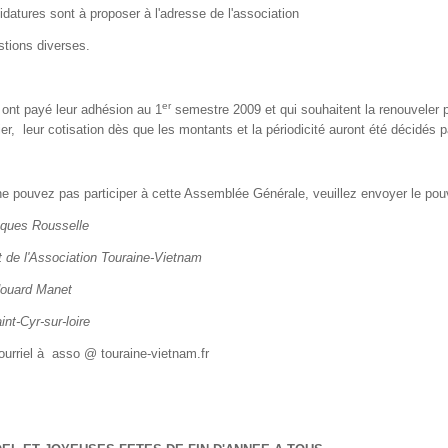
datures sont à proposer à l'adresse de l'association
ions diverses.
er
 ont payé leur adhésion au 1
semestre 2009 et qui souhaitent la renouveler po
ier, leur cotisation dès que les montants et la périodicité auront été décidés
e pouvez pas participer à cette Assemblée Générale, veuillez envoyer le pouvoi
ques Rousselle
 de l'Association Touraine-Vietnam
douard Manet
nt-Cyr-sur-loire
ourriel à asso @ touraine-vietnam.fr