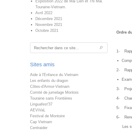
Exposition 2022 de Mai Lien et Thi Mai.
Touraine-Vietnam.
Avril 2022
Décembre 2021
Novembre 2021
Octobre 2021
Ordre du
Rechercher
1- Rapp
Compte
Sites amis
2- Rappo
Aide à l'Enfance du Vietnam
Exame
Les enfants du dragon
Côtes-d'Armor-Vietnam
3- Proje
Comité de jumelage Montois
Touraine sans Frontières
4- Change
Linguafest'37
5- Fixat
AEViVaL
Festival de Montoire
6- Renou
Cap Vietnam
Les sor
Centraider