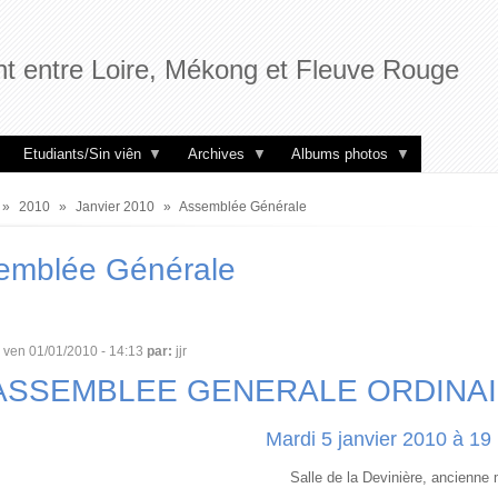
t entre Loire, Mékong et Fleuve Rouge
Etudiants/Sin viên
Archives
Albums photos
2010
Janvier 2010
Assemblée Générale
ne
emblée Générale
ven 01/01/2010 - 14:13
par:
jjr
ASSEMBLEE GENERALE ORDINAIR
Mardi 5 janvier 2010 à 19
Salle de la Devinière, ancienne 