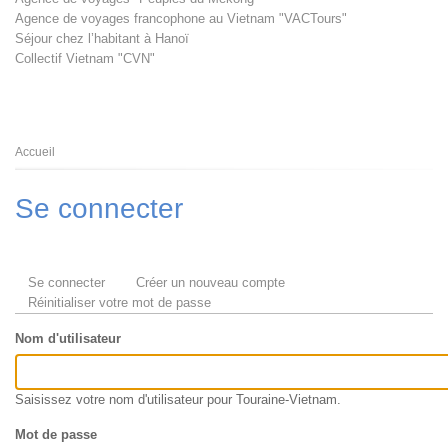
Agence de voyages francophone au Vietnam "VACTours"
Séjour chez l’habitant à Hanoï
Collectif Vietnam "CVN"
Fil
Accueil
d'Ariane
Se connecter
Onglets
Se connecter
(onglet
Créer un nouveau compte
principaux
Réinitialiser votre mot de passe
actif)
Nom d'utilisateur
Saisissez votre nom d'utilisateur pour Touraine-Vietnam.
Mot de passe