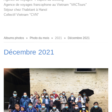
Agence de voyages francophone au Vietnam "VACTours"
Séjour chez l’habitant à Hanoï
Collectif Vietnam "CVN"
Fil
Albums photos
Photo du mois
2021
Décembre 2021
d'Ariane
Décembre 2021