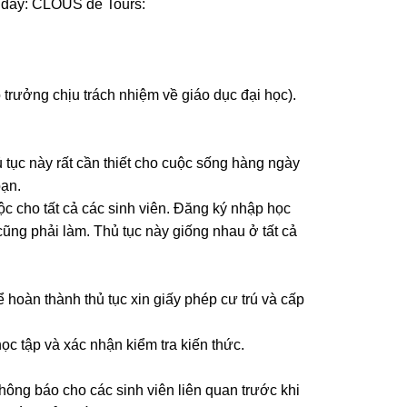
au đây: CLOUS de Tours:
trưởng chịu trách nhiệm về giáo dục đại học).
 tục này rất cần thiết cho cuộc sống hàng ngày
bạn.
c cho tất cả các sinh viên. Đăng ký nhập học
ũng phải làm. Thủ tục này giống nhau ở tất cả
 hoàn thành thủ tục xin giấy phép cư trú và cấp
học tập và xác nhận kiểm tra kiến thức.
hông báo cho các sinh viên liên quan trước khi