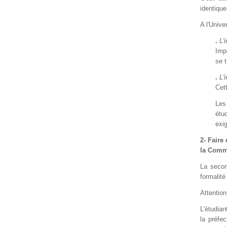
identique
A l'Unive
.
L'
Impo
se t
.
L'
Cett
Les
étu
exi
2- Faire
la Comm
La secon
formalit
Attention
L'étudian
la préfe