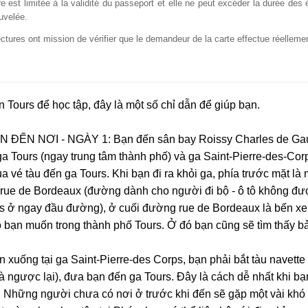
e est limitée à la validité du passeport et elle ne peut excéder la durée de
uvelée.
ctures ont mission de vérifier que le demandeur de la carte effectue réelleme
 Tours để học tập, đây là một số chỉ dẫn để giúp bạn.
 ĐẾN NƠI - NGÀY 1: Bạn đến sân bay Roissy Charles de Gaull
ga Tours (ngay trung tâm thành phố) và ga Saint-Pierre-des-Co
 vé tàu đến ga Tours. Khi bạn đi ra khỏi ga, phía trước mặt là 
rue de Bordeaux (đường dành cho người đi bộ - ô tô không đư
 ở ngay đầu đường), ở cuối đường rue de Bordeaux là bến xe b
 bạn muốn trong thành phố Tours. Ở đó bạn cũng sẽ tìm thấy b
 xuống tại ga Saint-Pierre-des Corps, bạn phải bắt tàu navette 
à ngược lại), đưa bạn đến ga Tours. Đây là cách dễ nhất khi bạn
 Những người chưa có nơi ở trước khi đến sẽ gặp một vài khó