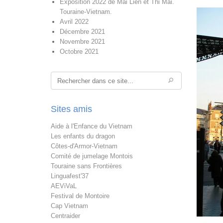
Exposition 2022 de Mai Lien et Thi Mai.
Touraine-Vietnam.
Avril 2022
Décembre 2021
Novembre 2021
Octobre 2021
Rechercher
Sites amis
Aide à l'Enfance du Vietnam
Les enfants du dragon
Côtes-d'Armor-Vietnam
Comité de jumelage Montois
Touraine sans Frontières
Linguafest'37
AEViVaL
Festival de Montoire
Cap Vietnam
Centraider