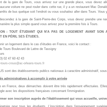
nt de la gare de Tours, vous arrivez sur une grande place, vous devez all
aucune voiture ne peut rouler dans cette rue, il y a un restaurant Mac Donalds
arrêts de bus quelque soit l’endroit ou vous souhaitez aller dans Tours. Vous y
descendez à la gare de Saint-Pierre-des Corps, vous devez prendre une nave
manière la plus simple quand vous arrivez pour la première fois à Tours.
ION : TOUT ÉTUDIANT QUI N’A PAS DE LOGEMENT AVANT SON 
T EN PÉRIL SES ÉTUDES.
nir un logement dans le cas d’études en France, voici le contact :
 Tours Boulevard de Lattre de Tassigny
urs
33) 02 47 60 42 43
-tours-crous@ac-orleans-tours.fr
S sont des établissements publics nationaux à caractère administratif, sous l
és administratives à accomplir à votre arrivée
vée en France, deux démarches doivent être très rapidement effectuées. Elle
ègle avec les dispositions françaises concernant l'immigration.
irmer son inscription auprès de l'établissement qui vous accueille, unive
ligatoire pour tous les étudiants. L'inscription dans l'enseignement supérie