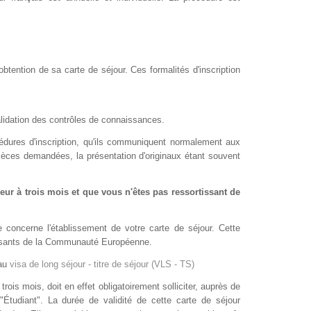
obtention de sa carte de séjour. Ces formalités d'inscription
alidation des contrôles de connaissances.
cédures d'inscription, qu'ils communiquent normalement aux
pièces demandées, la présentation d'originaux étant souvent
rieur à trois mois et que vous n'êtes pas ressortissant de
e concerne l'établissement de votre carte de séjour. Cette
tissants de la Communauté Européenne.
au
visa de long séjour - titre de séjour (VLS - TS)
rois mois, doit en effet obligatoirement solliciter, auprès de
"Étudiant". La durée de validité de cette carte de séjour