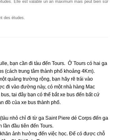
s études. Elle est valable un an maximum mais peut bien sûr
nt des études.
e, bạn cần đi tàu đến Tours. Ở Tours có hai ga
rps (cách trung tâm thành phố khoảng 4Km).
một quảng trường rộng, bạn hãy rẽ trái vào
ợc đi vào đường này, có một nhà hàng Mac
us, tại đây bạn có thể bắt xe bus đến bất cứ
ản đồ của xe bus thành phố.
(tàu nhỏ chỉ đi từ ga Saint Piere dé Corps đến ga
 lần đầu tiên đến Tours.
 khăn ảnh hưởng đến việc học. Để có được chỗ