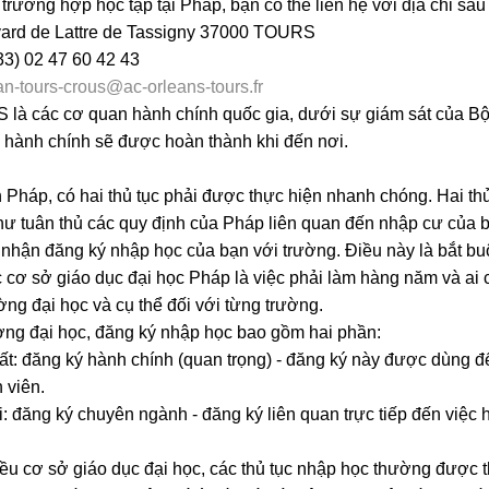
 trường hợp học tập tại Pháp, bạn có thể liên hệ với địa chỉ s
ard de Lattre de Tassigny 37000 TOURS
33) 02 47 60 42 43
n-tours-crous@ac-orleans-tours.fr
là các cơ quan hành chính quốc gia, dưới sự giám sát của Bộ 
 hành chính sẽ được hoàn thành khi đến nơi.
 Pháp, có hai thủ tục phải được thực hiện nhanh chóng. Hai thủ
ư tuân thủ các quy định của Pháp liên quan đến nhập cư của 
 nhận đăng ký nhập học của bạn với trường. Điều này là bắt buộ
 cơ sở giáo dục đại học Pháp là việc phải làm hàng năm và ai c
ờng đại học và cụ thể đối với từng trường.
ờng đại học, đăng ký nhập học bao gồm hai phần:
t: đăng ký hành chính (quan trọng) - đăng ký này được dùng để
h viên.
: đăng ký chuyên ngành - đăng ký liên quan trực tiếp đến việc 
ều cơ sở giáo dục đại học, các thủ tục nhập học thường được t