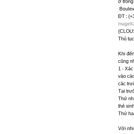
ở trong
Boulev
ĐT : (+
magella
(CLOUS 
Thủ tục
Khi đến
cũng nh
1 - Xác
vào các
các trư
Tại trư
Thứ nhấ
thẻ sin
Thứ hai
Với nhi