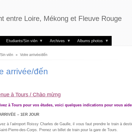
t entre Loire, Mékong et Fleuve Rouge
Etudiants/Sin viên
Archives
Albums photos
/Sin viên
Votre arrivée/đến
ne
e arrivée/đến
enue à Tours / Chào mừng
ivez à Tours pour vos études, voici quelques indications pour vous aide
ARRIVÉE – 1ER JOUR
vez à l’aéroport Roissy Charles de Gaulle, il vous faut prendre le train à dest
aint-Pierre-des-Corps. Prenez un billet de train pour la gare de Tours.