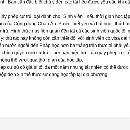
nh. Bạn cần đặc biệt chú ý đến các tài liệu được yêu cầu khi cầ
giấy phép cư trú loại dành cho "Sinh viên", nếu thời gian học t
n của Cộng đồng Châu Âu. Bước thiết yếu và bắt buộc thứ hai p
 trú. Hình thức này liên quan đến tất cả các sinh viên quốc tế
 ý: thủ tục này không còn cần thiết đối với sinh viên có visa dài
ên nước ngoài đến Pháp học hơn ba tháng trên thực tế phải yêu
ừ chính quyền nơi cư trú. Thời hạn hiệu lực của giấy phép cư tr
hông thể vượt quá thời gian của học tập.
ép cư trú có giá trị tối đa một năm nhưng tất nhiên có thể đượ
ộp đơn xin thẻ thực sự đang học tập tại địa phương.