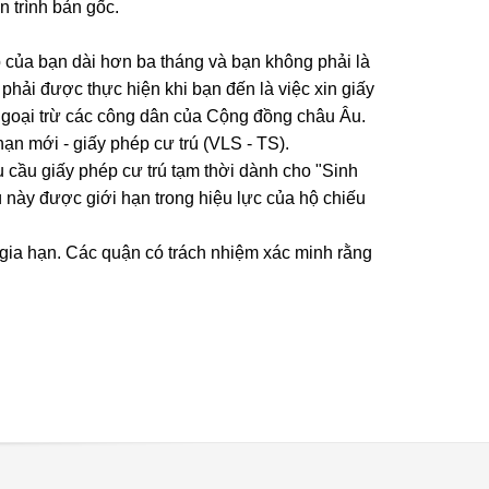
n trình bản gốc.
ập của bạn dài hơn ba tháng và bạn không phải là
hải được thực hiện khi bạn đến là việc xin giấy
, ngoại trừ các công dân của Cộng đồng châu Âu.
 hạn mới - giấy phép cư trú (VLS - TS).
 cầu giấy phép cư trú tạm thời dành cho "Sinh
ú này được giới hạn trong hiệu lực của hộ chiếu
c gia hạn. Các quận có trách nhiệm xác minh rằng