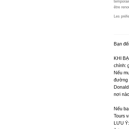
temporair
être reno
Les préfe
Bạn đến
KHI BẠN
chính: 
Nếu mua
đường 
Donalds
nơi nào
Nếu bạn
Tours v
LƯU Ý: