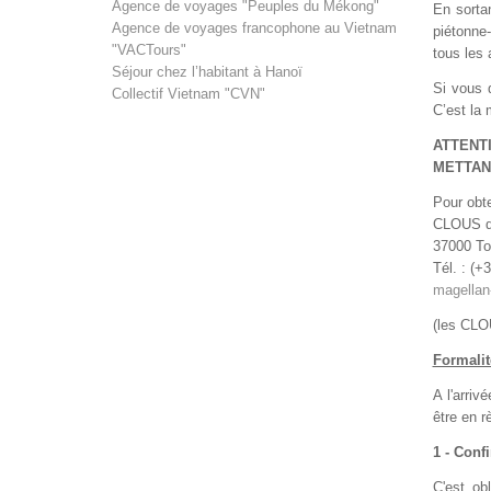
Agence de voyages "Peuples du Mékong"
En sorta
Agence de voyages francophone au Vietnam
piétonne-
"VACTours"
tous les 
Séjour chez l’habitant à Hanoï
Si vous 
Collectif Vietnam "CVN"
C’est la 
ATTENT
METTAN
Pour obte
CLOUS de
37000 To
Tél. : (+
magellan
(les CLOU
Formalit
A l'arri
être en r
1 - Conf
C'est ob