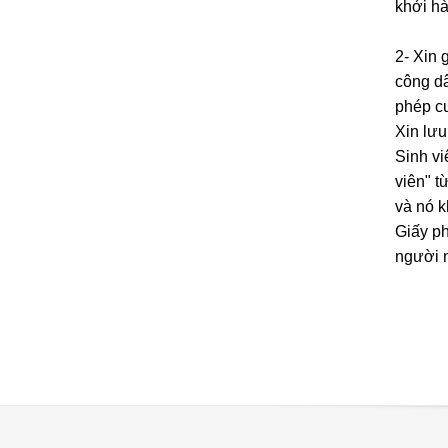
khởi hà
2- Xin 
công dâ
phép cư
Xin lưu
Sinh vi
viên" t
và nó k
Giấy ph
người n