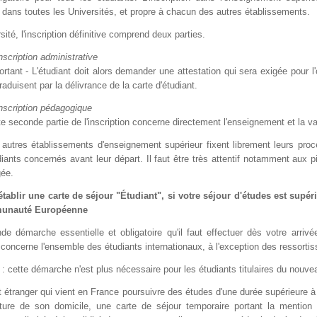
 dans toutes les Universités, et propre à chacun des autres établissements.
rsité, l'inscription définitive comprend deux parties.
inscription administrative
rtant - L'étudiant doit alors demander une attestation qui sera exigée pour l'
raduisent par la délivrance de la carte d'étudiant.
inscription pédagogique
e seconde partie de l'inscription concerne directement l'enseignement et la v
 autres établissements d'enseignement supérieur fixent librement leurs pro
diants concernés avant leur départ. Il faut être très attentif notamment aux 
gée.
 établir une carte de séjour "Étudiant", si votre séjour d'études est supé
unauté Européenne
de démarche essentielle et obligatoire qu'il faut effectuer dès votre arrivé
é concerne l'ensemble des étudiants internationaux, à l'exception des ressor
 : cette démarche n'est plus nécessaire pour les étudiants titulaires du nouve
t étranger qui vient en France poursuivre des études d'une durée supérieure à t
cture de son domicile, une carte de séjour temporaire portant la mention 