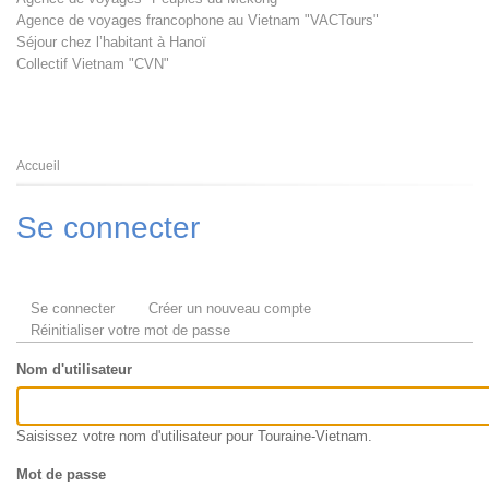
Agence de voyages francophone au Vietnam "VACTours"
Séjour chez l’habitant à Hanoï
Collectif Vietnam "CVN"
Fil
Accueil
d'Ariane
Se connecter
Onglets
Se connecter
(onglet
Créer un nouveau compte
principaux
Réinitialiser votre mot de passe
actif)
Nom d'utilisateur
Saisissez votre nom d'utilisateur pour Touraine-Vietnam.
Mot de passe