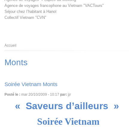
Agence de voyages francophone au Vietnam "VACTours"
Séjour chez l’habitant à Hanoï
Collectif Vietnam "CVN"
Fil
Accueil
d'Ariane
Monts
Soirée Vietnam Monts
Posté le :
mar 20/10/2009 - 10:17
par:
jjr
« Saveurs d’ailleurs »
Soirée Vietnam