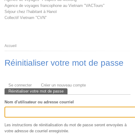
Agence de voyages francophone au Vietnam "VACTours"
Séjour chez l’habitant à Hanoï
Collectif Vietnam "CVN"
Fil
Accueil
d'Ariane
Réinitialiser votre mot de passe
Onglets
Se connecter
Créer un nouveau compte
principaux
Réinitialiser votre mot de passe
(onglet
actif)
Nom d'utilisateur ou adresse courriel
Les instructions de réinitialisation du mot de passe seront envoyées à
votre adresse de courriel enregistrée.