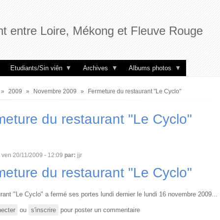
t entre Loire, Mékong et Fleuve Rouge
Etudiants/Sin viên
Archives
Albums photos
2009
Novembre 2009
Fermeture du restaurant "Le Cyclo"
ne
eture du restaurant "Le Cyclo"
ven 20/11/2009 - 12:09
par:
jjr
eture du restaurant "Le Cyclo"
rant "Le Cyclo" a fermé ses portes lundi dernier le lundi 16 novembre 2009...
ecter
ou
s'inscrire
pour poster un commentaire