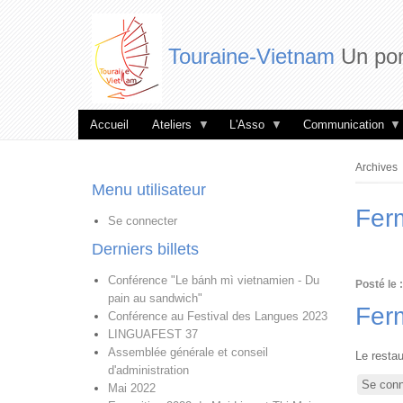
Touraine-Vietnam
Un pon
Accueil
Ateliers
L'Asso
Communication
Fil
Archives
d'Aria
Menu utilisateur
Ferm
Se connecter
Derniers billets
Conférence "Le bánh mì vietnamien - Du
Posté le :
pain au sandwich"
Ferm
Conférence au Festival des Langues 2023
LINGUAFEST 37
Assemblée générale et conseil
Le restau
d'administration
Se conn
Mai 2022