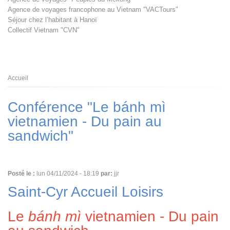
Agence de voyages francophone au Vietnam "VACTours"
Séjour chez l’habitant à Hanoï
Collectif Vietnam "CVN"
Fil
Accueil
d'Ariane
Conférence "Le bánh mì
vietnamien - Du pain au
sandwich"
Posté le :
lun 04/11/2024 - 18:19
par:
jjr
Saint-Cyr Accueil Loisirs
Le
bánh mì
vietnamien - Du pain