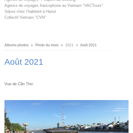
Agence de voyages francophone au Vietnam "VACTours"
Séjour chez l’habitant à Hanoï
Collectif Vietnam "CVN"
Fil
Albums photos
Photo du mois
2021
Août 2021
d'Ariane
Août 2021
Vue de Cần Thơ.