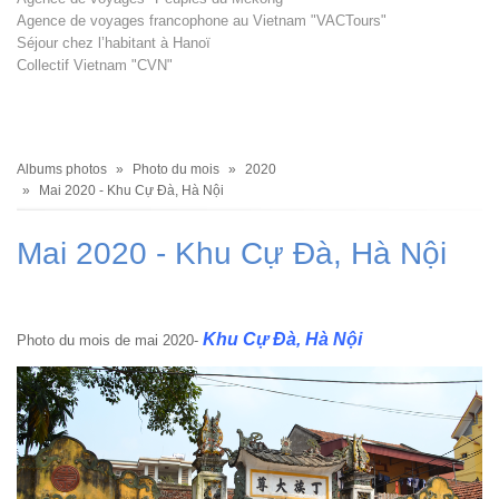
Agence de voyages francophone au Vietnam "VACTours"
Séjour chez l’habitant à Hanoï
Collectif Vietnam "CVN"
Fil
Albums photos
Photo du mois
2020
d'Ariane
Mai 2020 - Khu Cự Đà, Hà Nội
Mai 2020 - Khu Cự Đà, Hà Nội
Khu Cự Đà, Hà Nội
Photo du mois de mai 2020-