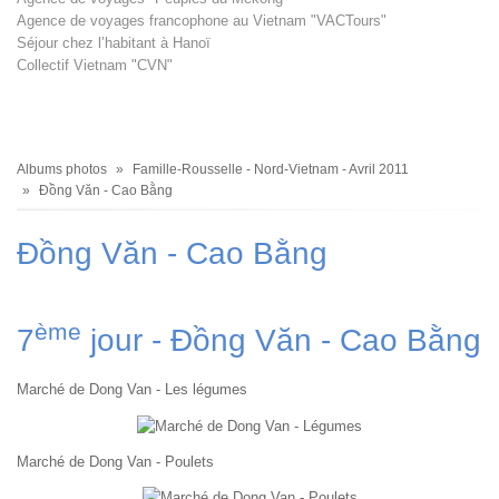
Agence de voyages francophone au Vietnam "VACTours"
Séjour chez l’habitant à Hanoï
Collectif Vietnam "CVN"
Fil
Albums photos
Famille-Rousselle - Nord-Vietnam - Avril 2011
d'Ariane
Đồng Văn - Cao Bằng
Đồng Văn - Cao Bằng
ème
7
jour - Đồng Văn - Cao Bằng
Marché de Dong Van - Les légumes
Marché de Dong Van - Poulets