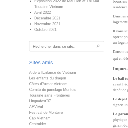
Exposition 2022 de Mai Lien et Thi Mai.
boursiers
Touraine-Vietnam.
résidence
Avril 2022
Dans les a
Décembre 2021
logements
Novembre 2021
Octobre 2021
Il vous se
optent po
un logeme
Rechercher
Dans tous 
qui en dé
Sites amis
Importa
Aide à l'Enfance du Vietnam
Les enfants du dragon
Le bail
(
Côtes-d'Armor-Vietnam
avant l’éc
Comité de jumelage Montois
dépôt de g
Touraine sans Frontières
Le dépôt 
Linguafest'37
signez un 
AEViVaL
Festival de Montoire
La garant
Cap Vietnam
physique (
Centraider
garant do