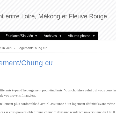
t entre Loire, Mékong et Fleuve Rouge
Etudiants/Sin viên
Archives
Albums photos
/Sin viên
Logement/Chung cư
ne
ement/Chung cư
différents types d’hébergement pour étudiants. Vous choisirez celui qui vous convien
 de vos moyens financiers.
turellement plus confortable d’avoir l’assurance d’un logement définitif avant même 
e cas si vous pouvez obtenir une chambre dans une résidence universitaire du CROUS