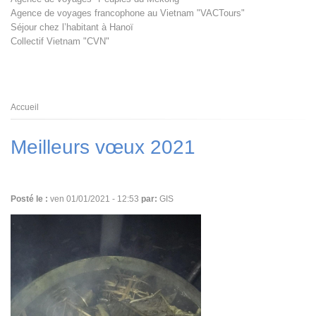
Agence de voyages francophone au Vietnam "VACTours"
Séjour chez l’habitant à Hanoï
Collectif Vietnam "CVN"
Fil
Accueil
d'Ariane
Meilleurs vœux 2021
Posté le :
ven 01/01/2021 - 12:53
par:
GIS